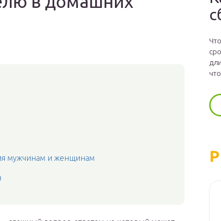
делю в домашних
с
Что
сро
дли
что
Р
ия мужчинам и женщинам
в