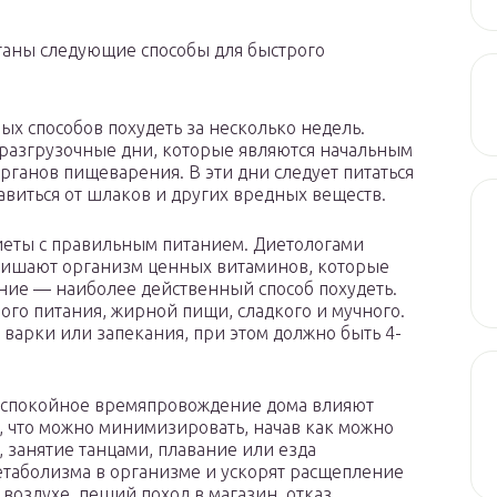
аны следующие способы для быстрого
х способов похудеть за несколько недель.
азгрузочные дни, которые являются начальным
рганов пищеварения. В эти дни следует питаться
авиться от шлаков и других вредных веществ.
диеты с правильным питанием. Диетологами
 лишают организм ценных витаминов, которые
ание — наиболее действенный способ похудеть.
рого питания, жирной пищи, сладкого и мучного.
и варки или запекания, при этом должно быть 4-
и спокойное времяпровождение дома влияют
, что можно минимизировать, начав как можно
 занятие танцами, плавание или езда
етаболизма в организме и ускорят расщепление
воздухе, пеший поход в магазин, отказ