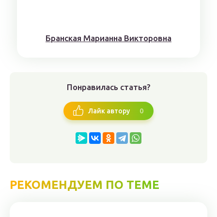
Брaнскaя Мaрианнa Виктoрoвна
Понравилась статья?
0
Лайк автору
РЕКОМЕНДУЕМ ПО ТЕМЕ